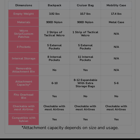
Dimensions
Backpack
Cruiser Bag
Mobility Case
Empty Weight
3.92 lbs
10.7 lbs
17.4 lbs
Materials
900D Nylon
900D Nylon
Metal Case
Velcro
2 Strips of
1 Strip of Tactical
Strip/Custom
N/A
Tactical Velcro
Velcro
Patches
5 External
5 External
# Pockets
N/A
Pockets
Pockets
8 Internal
11 Internal
Internal Storage
N/A
Pockets
Pockets
Removable
No
Yes
N/A
Attachment Bin
8-12 Expandable
Attachment
6-10
With Extra
5-6
Capacity*
Storage Bags
Fits Overhead
Yes
No
No
Bin
Checkable with
Checkable with
Checkable with
Checkable with
most Airlines
most Airlines
most Airlines
most Airlines
Compatible with
Yes
Yes
Yes
Sybian
*Attachment capacity depends on size and usage.