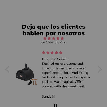
Deja que los clientes
hablen por nosotros
de 1053 reseñas
Fantastic Scene!
 for
She had more orgasms and
’s
linked orgasms than she ever
experienced before. And sitting
re
back wat hing her as I enjoyed a
ad
cocktail was magical. VERY
 and
pleased with rhe investment.
t I
y
Sandy H.
e
ry